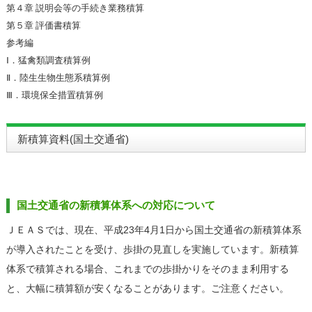
第４章 説明会等の手続き業務積算
第５章 評価書積算
参考編
Ⅰ．猛禽類調査積算例
Ⅱ．陸生生物生態系積算例
Ⅲ．環境保全措置積算例
新積算資料(国土交通省)
国土交通省の新積算体系への対応について
ＪＥＡＳでは、現在、平成23年4月1日から国土交通省の新積算体系
が導入されたことを受け、歩掛の見直しを実施しています。新積算
体系で積算される場合、これまでの歩掛かりをそのまま利用する
と、大幅に積算額が安くなることがあります。ご注意ください。