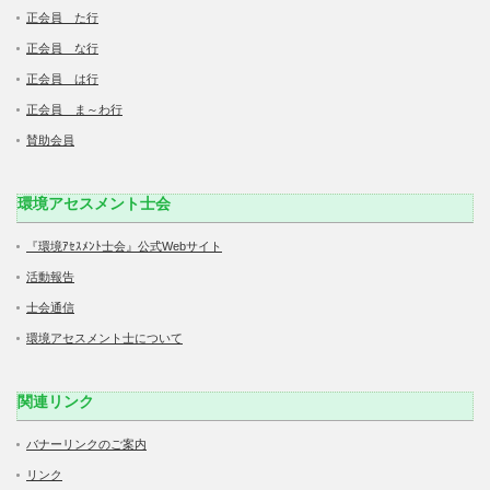
正会員 た行
正会員 な行
正会員 は行
正会員 ま～わ行
賛助会員
環境アセスメント士会
『環境ｱｾｽﾒﾝﾄ士会』公式Webサイト
活動報告
士会通信
環境アセスメント士について
関連リンク
バナーリンクのご案内
リンク