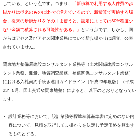
している」という点です。つまり、
「新積算で利用する人件費の歩
掛かりは従来のものに比べて増えているので、新積算で実施する場
合、従来の歩掛かりをそのまま使うと、設定によっては30%程度少
ない金額で積算される可能性がある。」
という点です。しかし、国
からはアセス及びアセス関連業務について新歩掛かりは調査、公表
されていません。
関東地方整備局建設コンサルタント業務等（土木関係建設コンサル
タント業務、測量、地質調査業務、補償関係コンサルタント業務）
における入札契約手続き運用ガイドライン（平成23年度版）（平成
23年5月、国土交通省関東地整）によると、以下のとおりとなってい
ます。
設計業務等において、設計業務等標準積算基準書に定めのない内
容について、見積を取得して歩掛かりを決定し予定価格を算出す
るものとする。