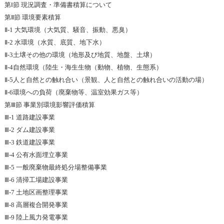
第Ⅰ節 現況調査・準備書積算について
第Ⅱ節 環境要素積算
Ⅱ-1 大気環境（大気質、騒音、振動、悪臭）
Ⅱ-2 水環境（水質、底質、地下水）
Ⅱ-3土壌その他の環境（地形及び地質、地盤、土壌）
Ⅱ-4自然環境（陸生・海生生物（動物、植物、生態系）
Ⅱ-5人と自然との触れ合い（景観、人と自然との触れ合いの活動の場）
Ⅱ-6環境への負荷（廃棄物等、温室効果ガス等）
第Ⅲ節 事業別環境影響評価積算
Ⅲ-1 道路建設事業
Ⅲ-2 ダム建設事業
Ⅲ-3 鉄道建設事業
Ⅲ-4 公有水面埋立事業
Ⅲ-5 一般廃棄物最終処分場整備事業
Ⅲ-6 清掃工場建設事業
Ⅲ-7 土地区画整理事業
Ⅲ-8 高層複合開発事業
Ⅲ-9 陸上風力発電事業