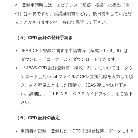
○ 登録申請時には、エビデンス（形跡・根拠）の提出（添
付）は不要ですが、受講証明書などは、後日提出していただ
くことがありますので、各自で保管して下さい。
（５）CPD 記録の登録手続き
JEAS‐CPD 登録に関する申請書等（様式－1～4、6）は、
ダウンロードコーナー
よりダウンロードできます。
「JEAS‐CPD 記録登録簿（様式－3）」については、ダウ
ンロードしたExcel ファイルにCPD 実施記録を入力して頂
き、ある程度まとまった段階で、JEAS 宛にお送り下さ
い。詳細は、「ＪＥＡＳ－ＣＰＤガイドブック」をご覧下
さい。
（６）CPD 記録の認定
申請者が記録・登録した「CPD 記録登録簿」データにもと