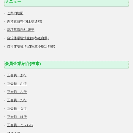
メニュー
ご案内地図
新積算資料(国土交通省)
新積算資料5.1販売
自治体環境情宝館(都道府県)
自治体環境情宝館(政令指定都市)
会員企業紹介(検索)
正会員 あ行
正会員 か行
正会員 さ行
正会員 た行
正会員 な行
正会員 は行
正会員 ま～わ行