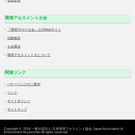
賛助会員
環境アセスメント士会
『環境ｱｾｽﾒﾝﾄ士会』公式Webサイト
活動報告
士会通信
環境アセスメント士について
関連リンク
バナーリンクのご案内
リンク
サイトポリシー
サイトマップ
Copyright © 2018 一般社団法人 日本環境アセスメント協会 Japan Association of
Environment Assessmen All rights reserved.