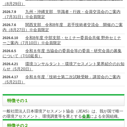
（8月29日）
九州・沖縄支部 学識者・行政・会員交流会のご案内
2026.7.9
（7月31日）※会員限定
関西支部 令和8年度 若手技術者交流会 開催のご案
2026.7.6
内（8月27日）※会員限定
令和8年度 中部支部・セミナー委員会共催 野外セミナ
2026.6.10
ーご案内（7月10日）※会員限定
令和８年度 当協会の委員会等の委員・研究会員の募集
2026.6.5
について（7/10延長）
環境コンサルタント・環境アセスメント業界紹介のお知
2026.4.21
らせ（5月20日）
令和８年度「技術士第二次試験受験」講習会のご案内
2026.4.17
（5月21日）
特徴その１
一般社団法人日本環境アセスメント協会（JEAS）は、我が国で唯一
の環境アセスメント、環境調査等を業とする
会員
による全国組織。
特徴その２