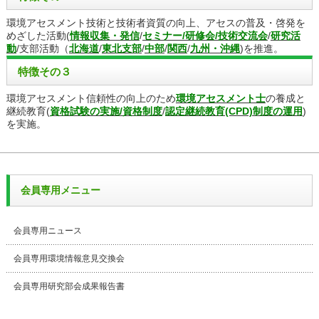
環境アセスメント技術と技術者資質の向上、アセスの普及・啓発を
めざした活動(
情報収集・発信
/
セミナー/研修会/技術交流会
/
研究活
動
/支部活動（
北海道
/
東北支部
/
中部
/
関西
/
九州・沖縄
)を推進。
特徴その３
環境アセスメント信頼性の向上のため
環境アセスメント士
の養成と
継続教育(
資格試験の実施/資格制度
/
認定継続教育(CPD)制度の運用
)
を実施。
会員専用メニュー
会員専用ニュース
会員専用環境情報意見交換会
会員専用研究部会成果報告書