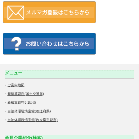
メニュー
ご案内地図
新積算資料(国土交通省)
新積算資料5.1販売
自治体環境情宝館(都道府県)
自治体環境情宝館(政令指定都市)
会員企業紹介(検索)