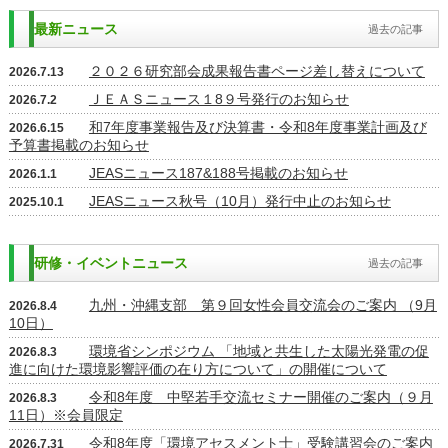
最新ニュース
過去の記事
２０２６研究部会成果報告書ページ差し替えについて
2026.7.13
ＪＥＡＳニュース１8９号発行のお知らせ
2026.7.2
和7年度事業報告及び決算書・令和8年度事業計画及び
2026.6.15
予算書掲載のお知らせ
JEASニュース187&188号掲載のお知らせ
2026.1.1
JEASニュース秋号（10月）発行中止のお知らせ
2025.10.1
研修・イベントニュース
過去の記事
九州・沖縄支部 第９回女性会員交流会のご案内 （9月
2026.8.4
10日）
環境省シンポジウム 「地域と共生した太陽光発電の促
2026.8.3
進に向けた環境影響評価の在り方について」の開催について
令和8年度 中堅若手交流セミナー開催のご案内（９月
2026.8.3
11日）※会員限定
令和8年度「環境アセスメント士」受験講習会のご案内
2026.7.31