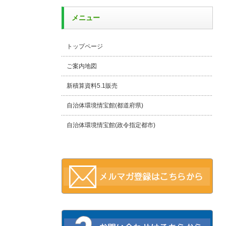
メニュー
トップページ
ご案内地図
新積算資料5.1販売
自治体環境情宝館(都道府県)
自治体環境情宝館(政令指定都市)