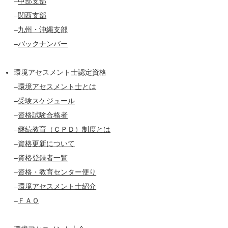
–
中部支部
–
関西支部
–
九州・沖縄支部
–
バックナンバー
環境アセスメント士認定資格
–
環境アセスメント士とは
–
受験スケジュール
–
資格試験合格者
–
継続教育（ＣＰＤ）制度とは
–
資格更新について
–
資格登録者一覧
–
資格・教育センター便り
–
環境アセスメント士紹介
–
ＦＡＱ