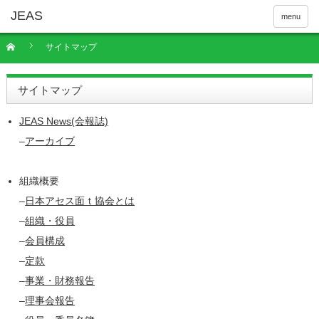
menu
サイトマップ
サイトマップ
JEAS News(会報誌)
–
アーカイブ
組織概要
–
日本アセス面ｔ協会とは
–
組織・役員
–
会員構成
–
定款
–
事業・財務報告
–
理事会報告