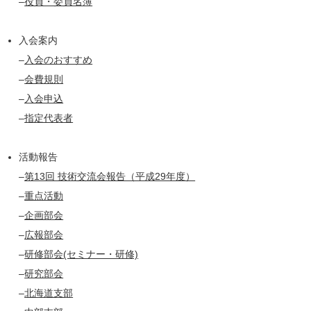
–
役員・委員名簿
入会案内
–
入会のおすすめ
–
会費規則
–
入会申込
–
指定代表者
活動報告
–
第13回 技術交流会報告（平成29年度）
–
重点活動
–
企画部会
–
広報部会
–
研修部会(セミナー・研修)
–
研究部会
–
北海道支部