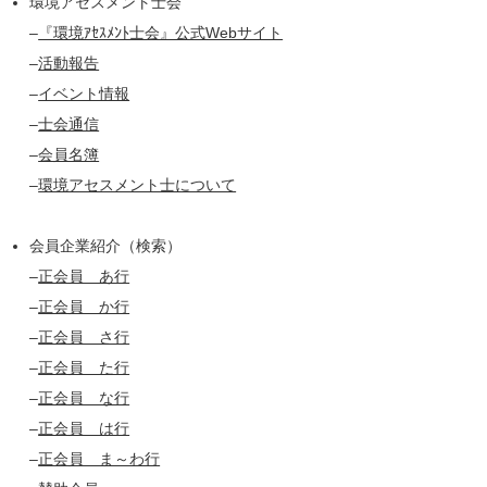
環境アセスメント士会
–
『環境ｱｾｽﾒﾝﾄ士会』公式Webサイト
–
活動報告
–
イベント情報
–
士会通信
–
会員名簿
–
環境アセスメント士について
会員企業紹介（検索）
–
正会員 あ行
–
正会員 か行
–
正会員 さ行
–
正会員 た行
–
正会員 な行
–
正会員 は行
–
正会員 ま～わ行