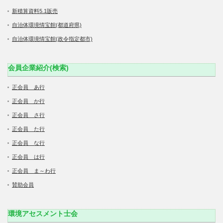
新積算資料5.1販売
自治体環境情宝館(都道府県)
自治体環境情宝館(政令指定都市)
会員企業紹介(検索)
正会員 あ行
正会員 か行
正会員 さ行
正会員 た行
正会員 な行
正会員 は行
正会員 ま～わ行
賛助会員
環境アセスメント士会