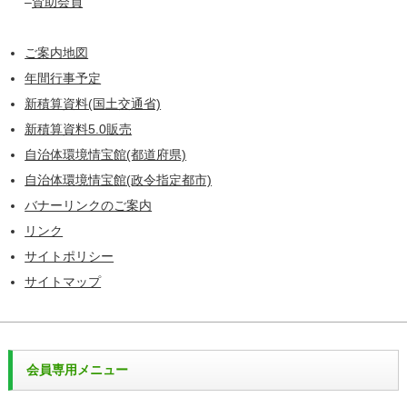
–
賛助会員
ご案内地図
年間行事予定
新積算資料(国土交通省)
新積算資料5.0販売
自治体環境情宝館(都道府県)
自治体環境情宝館(政令指定都市)
バナーリンクのご案内
リンク
サイトポリシー
サイトマップ
会員専用メニュー