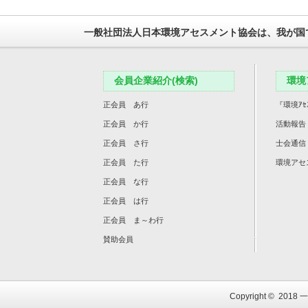
一般社団法人日本環境アセスメント協会は、我が国
会員企業紹介(検索)
環境
正会員 あ行
『環境ｱｾ
正会員 か行
活動報告
正会員 さ行
士会通信
正会員 た行
環境アセ
正会員 な行
正会員 は行
正会員 ま～わ行
賛助会員
Copyright © 2018