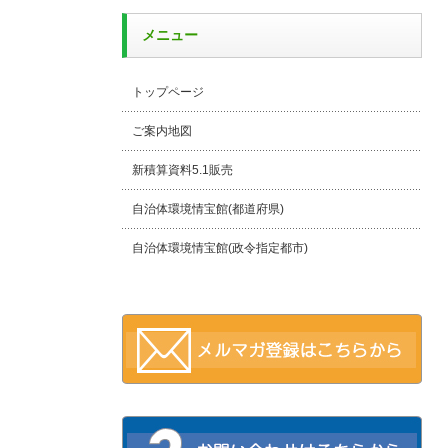
メニュー
トップページ
ご案内地図
新積算資料5.1販売
自治体環境情宝館(都道府県)
自治体環境情宝館(政令指定都市)