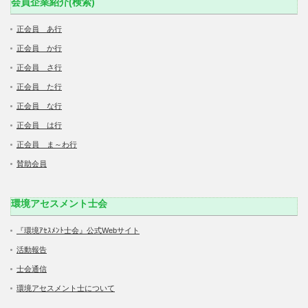
会員企業紹介(検索)
正会員 あ行
正会員 か行
正会員 さ行
正会員 た行
正会員 な行
正会員 は行
正会員 ま～わ行
賛助会員
環境アセスメント士会
『環境ｱｾｽﾒﾝﾄ士会』公式Webサイト
活動報告
士会通信
環境アセスメント士について