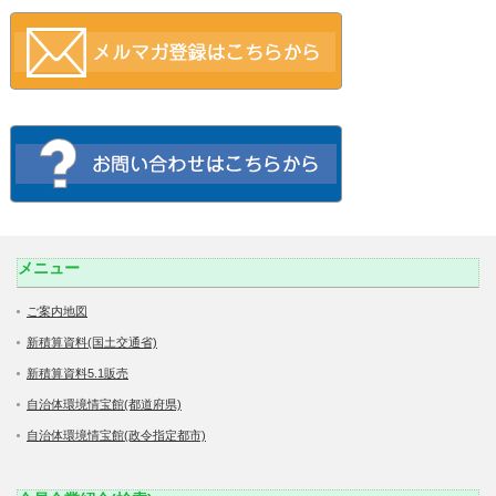
メニュー
ご案内地図
新積算資料(国土交通省)
新積算資料5.1販売
自治体環境情宝館(都道府県)
自治体環境情宝館(政令指定都市)