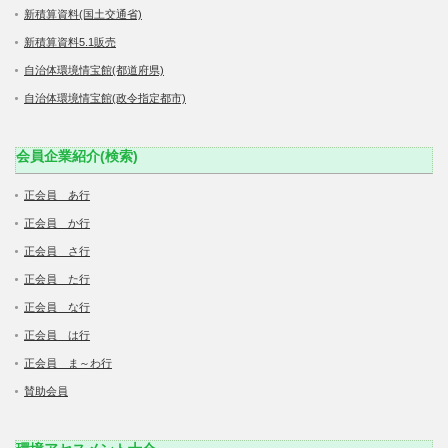
新積算資料(国土交通省)
新積算資料5.1販売
自治体環境情宝館(都道府県)
自治体環境情宝館(政令指定都市)
会員企業紹介(検索)
正会員 あ行
正会員 か行
正会員 さ行
正会員 た行
正会員 な行
正会員 は行
正会員 ま～わ行
賛助会員