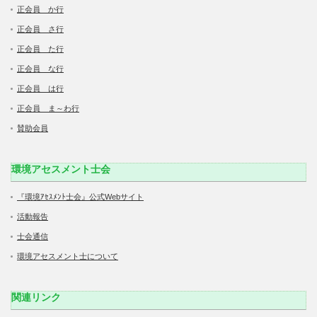
正会員 か行
正会員 さ行
正会員 た行
正会員 な行
正会員 は行
正会員 ま～わ行
賛助会員
環境アセスメント士会
『環境ｱｾｽﾒﾝﾄ士会』公式Webサイト
活動報告
士会通信
環境アセスメント士について
関連リンク