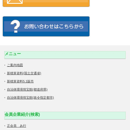
メニュー
ご案内地図
新積算資料(国土交通省)
新積算資料5.1販売
自治体環境情宝館(都道府県)
自治体環境情宝館(政令指定都市)
会員企業紹介(検索)
正会員 あ行