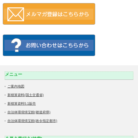
メニュー
ご案内地図
新積算資料(国土交通省)
新積算資料5.1販売
自治体環境情宝館(都道府県)
自治体環境情宝館(政令指定都市)