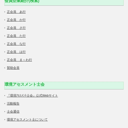
会員企業紹介(検索)
正会員 あ行
正会員 か行
正会員 さ行
正会員 た行
正会員 な行
正会員 は行
正会員 ま～わ行
賛助会員
環境アセスメント士会
『環境ｱｾｽﾒﾝﾄ士会』公式Webサイト
活動報告
士会通信
環境アセスメント士について