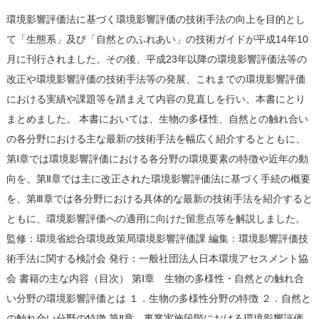
環境影響評価法に基づく環境影響評価の技術手法の向上を目的とし
て「生態系」及び「自然とのふれあい」の技術ガイドが平成14年10
月に刊行されました。その後、平成23年以降の環境影響評価法等の
改正や環境影響評価の技術手法等の発展、これまでの環境影響評価
における実績や課題等を踏まえて内容の見直しを行い、本書にとり
まとめました。 本書においては、生物の多様性、自然との触れ合い
の各分野における主な最新の技術手法を幅広く紹介するとともに、
第Ⅰ章では環境影響評価における各分野の環境要素の特徴や近年の動
向を、第Ⅱ章では主に改正された環境影響評価法に基づく手続の概要
を、第Ⅲ章では各分野における具体的な最新の技術手法を紹介すると
ともに、環境影響評価への適用に向けた留意点等を解説しました。
監修：環境省総合環境政策局環境影響評価課 編集：環境影響評価技
術手法に関する検討会 発行：一般社団法人日本環境アセスメント協
会 書籍の主な内容（目次） 第Ⅰ章 生物の多様性・自然との触れ合
い分野の環境影響評価とは １．生物の多様性分野の特徴 ２．自然と
の触れ合い分野の特徴 第Ⅱ章 事業実施段階における環境影響評価