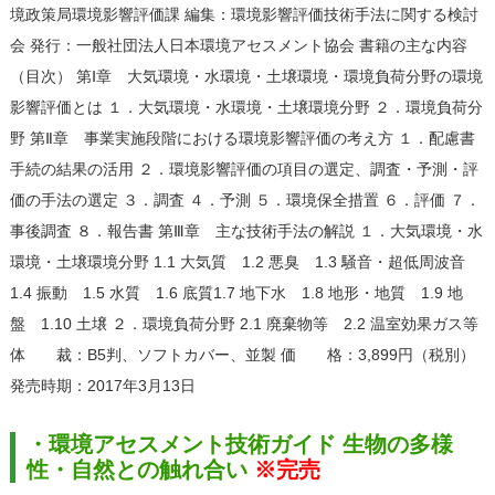
境政策局環境影響評価課 編集：環境影響評価技術手法に関する検討
会 発行：一般社団法人日本環境アセスメント協会 書籍の主な内容
（目次） 第Ⅰ章 大気環境・水環境・土壌環境・環境負荷分野の環境
影響評価とは １．大気環境・水環境・土壌環境分野 ２．環境負荷分
野 第Ⅱ章 事業実施段階における環境影響評価の考え方 １．配慮書
手続の結果の活用 ２．環境影響評価の項目の選定、調査・予測・評
価の手法の選定 ３．調査 ４．予測 ５．環境保全措置 ６．評価 ７．
事後調査 ８．報告書 第Ⅲ章 主な技術手法の解説 １．大気環境・水
環境・土壌環境分野 1.1 大気質 1.2 悪臭 1.3 騒音・超低周波音
1.4 振動 1.5 水質 1.6 底質1.7 地下水 1.8 地形・地質 1.9 地
盤 1.10 土壌 ２．環境負荷分野 2.1 廃棄物等 2.2 温室効果ガス等
体 裁：B5判、ソフトカバー、並製 価 格：3,899円（税別）
発売時期：2017年3月13日
・環境アセスメント技術ガイド 生物の多様
性・自然との触れ合い
※完売