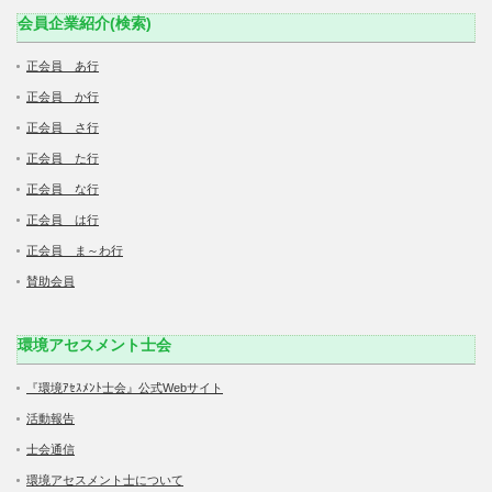
会員企業紹介(検索)
正会員 あ行
正会員 か行
正会員 さ行
正会員 た行
正会員 な行
正会員 は行
正会員 ま～わ行
賛助会員
環境アセスメント士会
『環境ｱｾｽﾒﾝﾄ士会』公式Webサイト
活動報告
士会通信
環境アセスメント士について