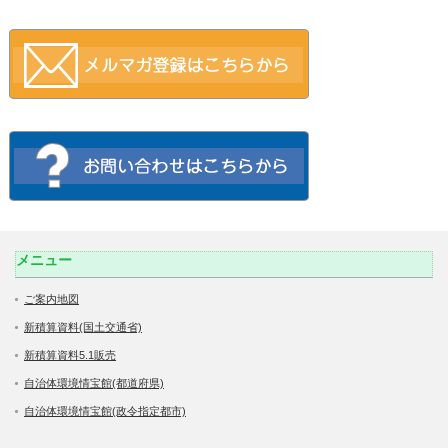
メニュー
ご案内地図
新積算資料(国土交通省)
新積算資料5.1販売
自治体環境情宝館(都道府県)
自治体環境情宝館(政令指定都市)