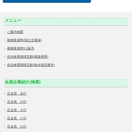
メニュー
ご案内地図
新積算資料(国土交通省)
新積算資料5.1販売
自治体環境情宝館(都道府県)
自治体環境情宝館(政令指定都市)
会員企業紹介(検索)
正会員 あ行
正会員 か行
正会員 さ行
正会員 た行
正会員 な行