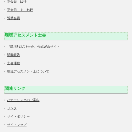
正会員 は行
正会員 ま～わ行
賛助会員
環境アセスメント士会
『環境ｱｾｽﾒﾝﾄ士会』公式Webサイト
活動報告
士会通信
環境アセスメント士について
関連リンク
バナーリンクのご案内
リンク
サイトポリシー
サイトマップ