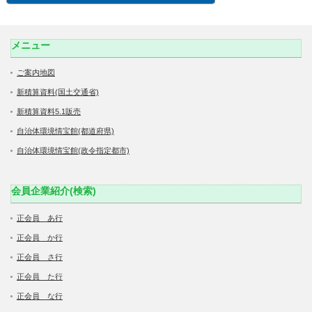
メニュー
ご案内地図
新積算資料(国土交通省)
新積算資料5.1販売
自治体環境情宝館(都道府県)
自治体環境情宝館(政令指定都市)
会員企業紹介(検索)
正会員 あ行
正会員 か行
正会員 さ行
正会員 た行
正会員 な行