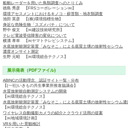
船舶レーダーを用いた鳥類調査へのとりくみ
徳島 秀彦 【FRSコーポレーション㈱】
環境アセスメントにおけるキノコ・蘚苔類・地衣類調査
池田 英彦 【(株)環境指標生物】
身近な危険生物「スズメバチ」について
野中 俊文 【㈱建設技術研究所】
テレビ電波受信障害の変化について
横溝 孝幸 【㈱ヤマトテレビシステム】
水底放射能測定装置「みなそこ」による底質土壌の放射性セシウム
濃度オンサイト測定
生野 元昭 【㈱環境総合テクノス】
展示発表（PDFファイル)
ABINCの活動理念、認証サイト一覧・分布
【(一社)いきもの共生事業所推進協議会】
水質放射能自動測定システムの開発
【㈱環境総合テクノス】
水底放射能測定装置「みなそこ」による底質土壌の放射性セシウム濃
【㈱環境総合テクノス】
ワイヤレス自動撮影カメラの紹介とクラウド活用の提案
【㈱地域環境計画】
VRを用いた景観検討