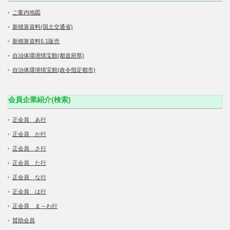
ご案内地図
新積算資料(国土交通省)
新積算資料5.1販売
自治体環境情宝館(都道府県)
自治体環境情宝館(政令指定都市)
会員企業紹介(検索)
正会員 あ行
正会員 か行
正会員 さ行
正会員 た行
正会員 な行
正会員 は行
正会員 ま～わ行
賛助会員