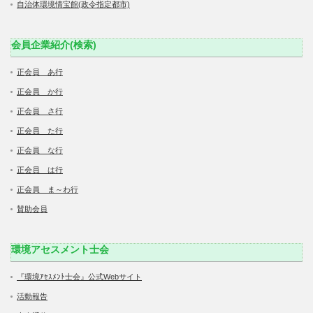
自治体環境情宝館(政令指定都市)
会員企業紹介(検索)
正会員 あ行
正会員 か行
正会員 さ行
正会員 た行
正会員 な行
正会員 は行
正会員 ま～わ行
賛助会員
環境アセスメント士会
『環境ｱｾｽﾒﾝﾄ士会』公式Webサイト
活動報告