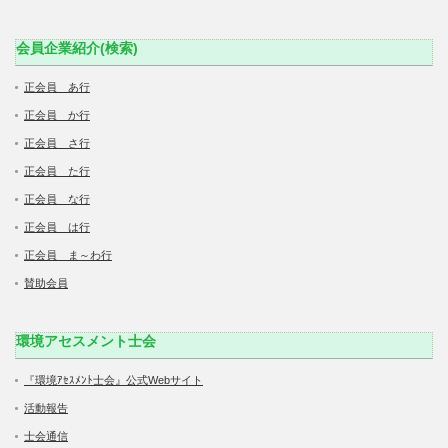
会員企業紹介(検索)
正会員 あ行
正会員 か行
正会員 さ行
正会員 た行
正会員 な行
正会員 は行
正会員 ま～わ行
賛助会員
環境アセスメント士会
『環境ｱｾｽﾒﾝﾄ士会』公式Webサイト
活動報告
士会通信