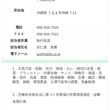
〒904-2234
所在地
沖縄県 うるま市州崎 7-11
電話
098-934-7020
ＦＡＸ
098-934-7021
担当者所属
執行役員
担当者氏名
安仁屋 真勝
電子メール
act@okhk.co.jp
1．大気汚染・拡散、河川・海域・ダム・湖沼の水質・底
質・プランクトン・付着生物・サンゴ・卵稚仔・海藻・流
量・流向・流速・濁度、陸域植物・動物、交通・建設・隣接
騒音、振動、環境悪臭、土壌汚染等の調査、気象観測
2．労働安全衛生法に基づく作業場の作業環境測定・診断・
改善計画