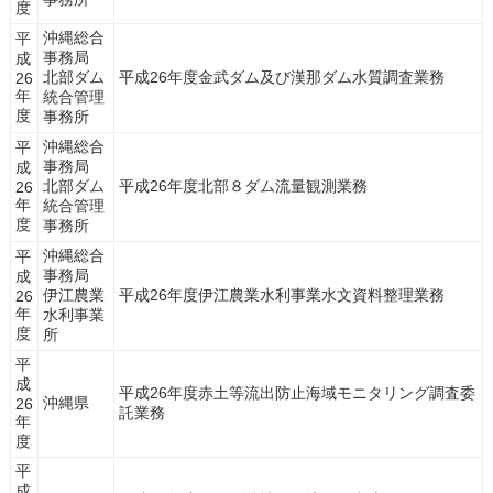
度
沖縄総合
平
事務局
成
北部ダム
平成26年度金武ダム及び漢那ダム水質調査業務
26
年
統合管理
度
事務所
沖縄総合
平
事務局
成
北部ダム
平成26年度北部８ダム流量観測業務
26
年
統合管理
度
事務所
沖縄総合
平
事務局
成
伊江農業
平成26年度伊江農業水利事業水文資料整理業務
26
年
水利事業
度
所
平
成
平成26年度赤土等流出防止海域モニタリング調査委
沖縄県
26
託業務
年
度
平
成