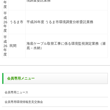
境調査委託業務
年
度
平
成
うるま市
平成26年度 うるま市環境調査分析委託業務
26
年
度
平
成
海底ケーブル取替工事に係る環境監視測定業務（瀬
民間
26
底－水納）
年
度
会員専用メニュー
会員専用ニュース
会員専用環境情報意見交換会