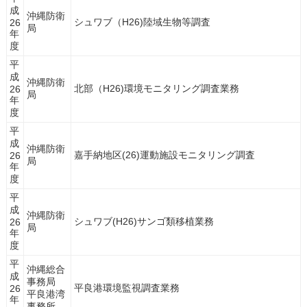
成
沖縄防衛
シュワブ（H26)陸域生物等調査
26
局
年
度
平
成
沖縄防衛
北部（H26)環境モニタリング調査業務
26
局
年
度
平
成
沖縄防衛
嘉手納地区(26)運動施設モニタリング調査
26
局
年
度
平
成
沖縄防衛
シュワブ(H26)サンゴ類移植業務
26
局
年
度
平
沖縄総合
成
事務局
平良港環境監視調査業務
26
平良港湾
年
事務所