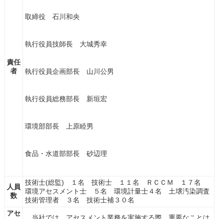
取締役 石川和央
執行役員技師長 大城秀幸
責任
者
執行役員企画部長 山川公男
執行役員総務部長 新垣宏
環境部部長 上原睦男
食品・水道部部長 砂辺理
技術士(総監) １名 技術士 １１名 ＲＣＣＭ １７名
人員
環境アセスメント士 ５名 環境計量士４名 土壌汚染調査
数
技術管理者 ３名 技術士補３０名
アセ
当社では、アセスメント業務を実施する際、重要なことは