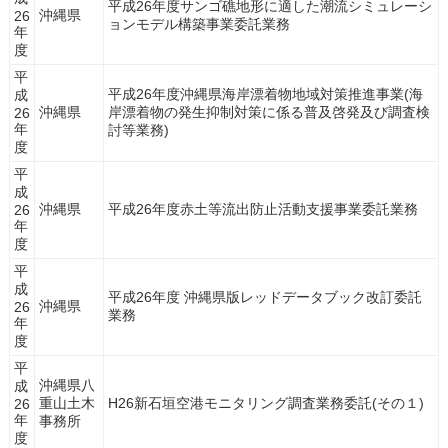
平成26年度サンゴ礁地形に適した潮流シミュレーシ
沖縄県
26
ョンモデル構築事業委託業務
年
度
平
平成26年度沖縄県海岸漂着物地域対策推進事業(海
成
沖縄県
岸漂着物の発生抑制対策に係る普及啓発及び調査検
26
年
討等業務)
度
平
成
沖縄県
平成26年度赤土等流出防止活動支援事業委託業務
26
年
度
平
成
平成26年度 沖縄県版レッドデータブック改訂委託
沖縄県
26
業務
年
度
平
沖縄県八
成
重山土木
H26新石垣空港モニタリング調査業務委託(その１)
26
年
事務所
度