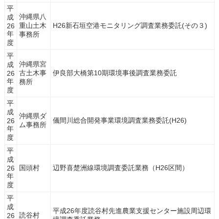
平
沖縄県八
成
重山土木
H26新石垣空港モニタリング調査業務委託(その３)
26
年
事務所
度
平
沖縄県宮
成
古土木事
伊良部大橋第10期環境事後調査業務委託
26
年
務所
度
平
成
沖縄県ダ
儀間川総合開発事業環境調査業務委託(H26)
26
ム事務所
年
度
平
成
国頭村
辺野喜楚洲線環境調査委託業務（H26区間）
26
年
度
平
成
平成26年度読谷村先進農業支援センター施設周辺環
読谷村
26