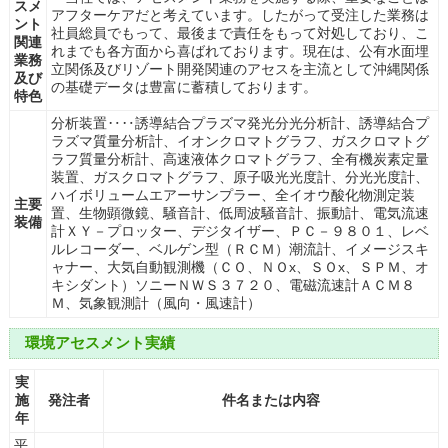
スメ
アフターケアだと考えています。したがって受注した業務は
ント
社員総員でもって、最後まで責任をもって対処しており、こ
関連
れまでも各方面から喜ばれております。現在は、公有水面埋
業務
立関係及びリゾート開発関連のアセスを主流として沖縄関係
及び
の基礎データは豊富に蓄積しております。
特色
分析装置‥‥誘導結合プラズマ発光分光分析計、誘導結合プ
ラズマ質量分析計、イオンクロマトグラフ、ガスクロマトグ
ラフ質量分析計、高速液体クロマトグラフ、全有機炭素定量
装置、ガスクロマトグラフ、原子吸光光度計、分光光度計、
ハイボリュームエアーサンプラー、全イオウ酸化物測定装
主要
置、生物顕微鏡、騒音計、低周波騒音計、振動計、電気流速
装備
計ＸＹ－プロッター、デジタイザー、ＰＣ－９８０１、レベ
ルレコーダー、ベルゲン型（ＲＣＭ）潮流計、イメージスキ
ャナー、大気自動観測機（ＣＯ、ＮＯx、ＳＯx、ＳＰＭ、オ
キシダント）ソニーＮＷＳ３７２０、電磁流速計ＡＣＭ８
Ｍ、気象観測計（風向・風速計）
環境アセスメント実績
実
施
発注者
件名または内容
年
平