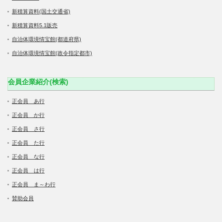
新積算資料(国土交通省)
新積算資料5.1販売
自治体環境情宝館(都道府県)
自治体環境情宝館(政令指定都市)
会員企業紹介(検索)
正会員 あ行
正会員 か行
正会員 さ行
正会員 た行
正会員 な行
正会員 は行
正会員 ま～わ行
賛助会員