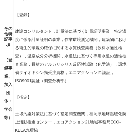
【登録】
その
建設コンサルタント，計量法に基づく計量証明事業，特定濃
他特
記事
度に係る計量証明の事業，作業環境測定機関，建築物におけ
項
る衛生的環境の確保に関する水質検査業務（飲料水適性検
査），温泉成分分析機関，水道法に基づく専用水道の適性検
（登
査業務，骨材のアルカリシリカ反応性試験（化学法），環境
録事
省ダイオキシン類受注資格，エコアクション21認証，
業、
ISO9001認証（調査分析部）
加入
団
【指定】
体・
学会
土壌汚染対策法に基づく指定調査機関，福岡県地球温暖化防
等）
止活動推進センター，エコアクション21地域事務局ECO-
KEEA九環協