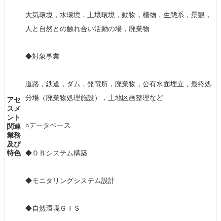
大気環境，水環境，土壌環境，動物，植物，生態系，景観，
人と自然との触れ合い活動の場，廃棄物
◆対象事業
道路，鉄道，ダム，発電所，廃棄物，公有水面埋立，最終処
分場（廃棄物処理施設），土地区画整理など
アセ
スメ
ント
○データベース
関連
業務
及び
特色
◆ＤＢシステム構築
◆モニタリングシステム設計
◆自然環境ＧＩＳ