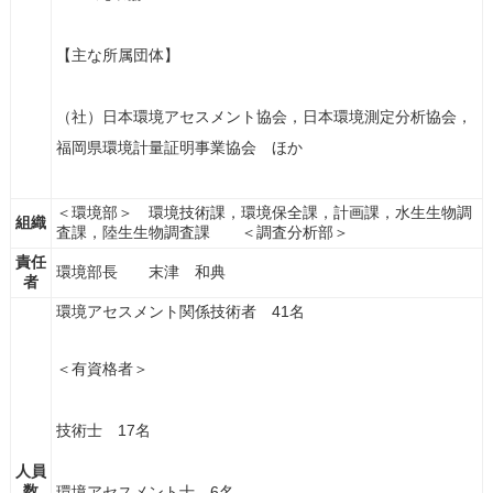
【主な所属団体】
（社）日本環境アセスメント協会，日本環境測定分析協会，
福岡県環境計量証明事業協会 ほか
＜環境部＞ 環境技術課，環境保全課，計画課，水生生物調
組織
査課，陸生生物調査課 ＜調査分析部＞
責任
環境部長 末津 和典
者
環境アセスメント関係技術者 41名
＜有資格者＞
技術士 17名
人員
数
環境アセスメント士 6名