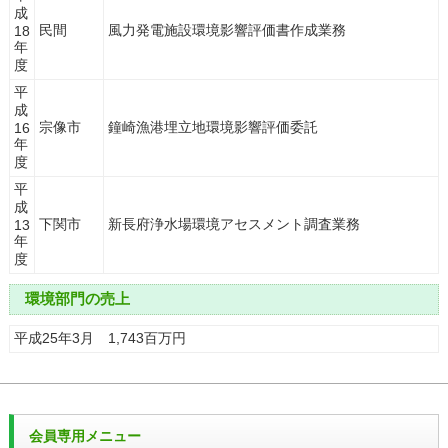
成
民間
風力発電施設環境影響評価書作成業務
18
年
度
平
成
宗像市
鐘崎漁港埋立地環境影響評価委託
16
年
度
平
成
下関市
新長府浄水場環境アセスメント調査業務
13
年
度
環境部門の売上
平成25年3月 1,743百万円
会員専用メニュー