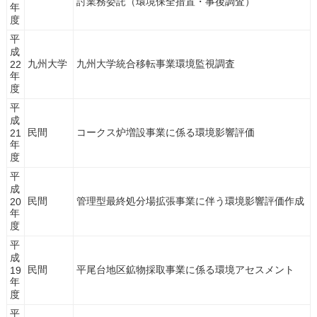
討業務委託（環境保全措置・事後調査）
年
度
平
成
九州大学
九州大学統合移転事業環境監視調査
22
年
度
平
成
民間
コークス炉増設事業に係る環境影響評価
21
年
度
平
成
民間
管理型最終処分場拡張事業に伴う環境影響評価作成
20
年
度
平
成
民間
平尾台地区鉱物採取事業に係る環境アセスメント
19
年
度
平