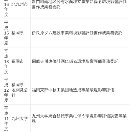
新門司南地区公有水面埋立事業に係る環境影響評価
北九州市
16
書作成業務委託
年
度
平
成
福岡県
伊良原ダム建設事業環境影響評価書作成業務委託
15
年
度
平
成
福岡市
周船寺川改修計画に係る環境影響評価業務委託
13
年
度
平
福岡県土
成
地開発公
福岡東部中核工業団地造成事業環境影響評価
12
年
社
度
平
成
九州大学統合移転事業に伴う環境影響評価調査等業
九州大学
11
務
年
度