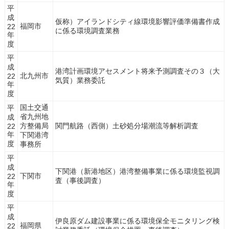
平
成
仮称）アイランドシティ線環境影響評価準備書作成
福岡市
22
に係る環境調査業務
年
度
平
成
港湾計画環境アセスメント将来予測調査その３（大
北九州市
22
気質）業務委託
年
度
国土交通
平
省九州地
成
方整備局
関門航路（西側）土砂処分場潮流等解析調査
22
年
下関港湾
度
事務所
平
成
下関港（新港地区）港湾整備事業に係る環境監視調
下関市
22
査（事後調査）
年
度
平
成
伊良原ダム建設事業に係る環境保全モニタリング検
福岡県
22