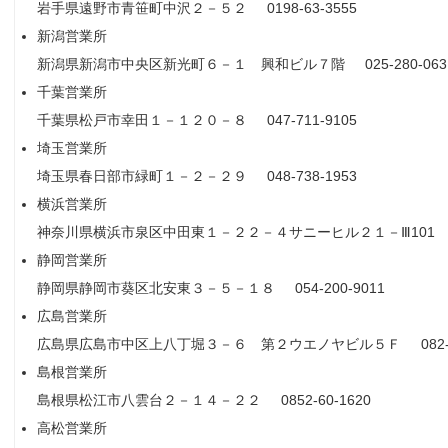
岩手県遠野市青笹町中沢２－５２ 0198-63-3555
新潟営業所
新潟県新潟市中央区新光町６－１ 興和ビル７階 025-280-063
千葉営業所
千葉県松戸市幸田１－１２０－８ 047-711-9105
埼玉営業所
埼玉県春日部市緑町１－２－２９ 048-738-1953
横浜営業所
神奈川県横浜市泉区中田東１－２２－４サニーヒル２１－Ⅲ101 045
静岡営業所
静岡県静岡市葵区北安東３－５－１８ 054-200-9011
広島営業所
広島県広島市中区上八丁堀３－６ 第２ウエノヤビル５Ｆ 082-22
島根営業所
島根県松江市八雲台２－１４－２２ 0852-60-1620
高松営業所