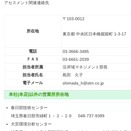
アセスメント関連連絡先
〒103-0012
所在地
東京都 中央区日本橋掘留町 1-3-17
電話
03-3666-3485
ＦＡＸ
03-6661-2039
担当者所属
沿岸域マネジメント部長
担当者氏名
島田 久子
電子メール
shimada_h@stm.co.jp
本社(本店)以外の営業所所在地
春日部技術センター
埼玉県春日部市緑町１－２－２９ 048-737-9389
大宮環境分析センター