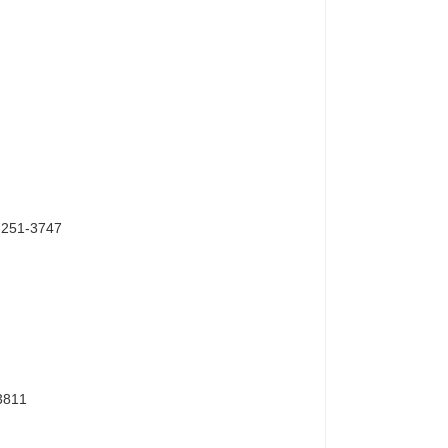
1-3747
3811