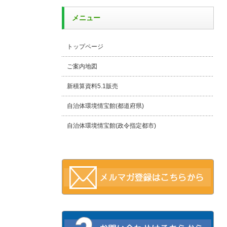
メニュー
トップページ
ご案内地図
新積算資料5.1販売
自治体環境情宝館(都道府県)
自治体環境情宝館(政令指定都市)