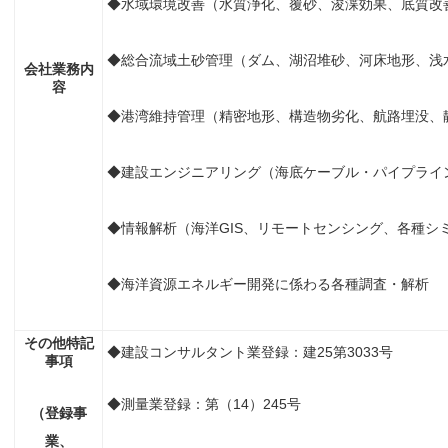
◆水域環境改善（水質浄化、覆砂、浚渫効果、底質改
◆総合流域土砂管理（ダム、湖沼堆砂、河床地形、浅
会社業務内
容
◆港湾維持管理（精密地形、構造物劣化、航路埋没、
◆建設エンジニアリング（海底ケーブル・パイプライ
◆情報解析（海洋GIS、リモートセンシング、各種シ
◆海洋資源エネルギー開発に係わる各種調査・解析
その他特記
◆建設コンサルタント業登録：建25第3033号
事項
◆測量業登録：第（14）245号
（登録事
業、