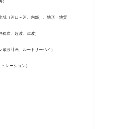
善）
水域（河口～河川内部）、地形・地質
静穏度、超波、津波）
ン敷設計画、ルートサーベイ）
ミュレーション）