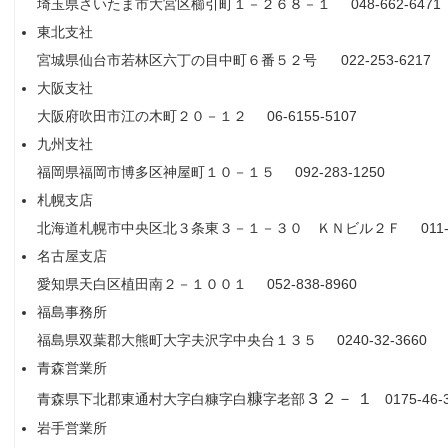
埼玉県さいたま市大宮区櫛引町１－２６８－１ 048-662-6471
東北支社
宮城県仙台市若林区六丁の目中町６番５２号 022-253-6217
大阪支社
大阪府吹田市江の木町２０－１２ 06-6155-5107
九州支社
福岡県福岡市博多区神屋町１０－１５ 092-283-1250
札幌支店
北海道札幌市中央区北３条東３－１－３０ ＫＮビル２Ｆ 011-25
名古屋支店
愛知県天白区植田南２－１００１ 052-838-8960
福島事務所
福島県双葉郡大熊町大字夫沢字中央台１３５ 0240-32-3660
青森営業所
糠
３２－
１
青森県下北郡東通村大字白糠字白
字老部
0175-46-
岩手営業所