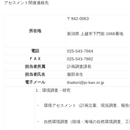
アセスメント関連連絡先
〒942-0063
所在地
新潟県 上越市下門前 1666番地
電話
025-543-7664
ＦＡＸ
025-543-7882
担当者所属
計画調査課長
担当者氏名
服部卓生
電子メール
thattori@jo-kan.or.jp
1．環境調査・研究
・ 環境アセスメント（計画立案、現況調査、報告
・ 自然環境調査（陸域・海域の自然環境調査、工