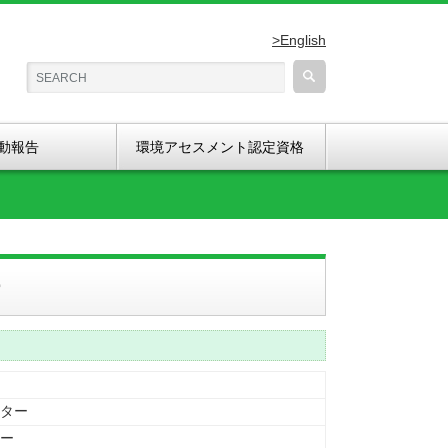
>English
動報告
環境アセスメント認定資格
ー
ター
ー