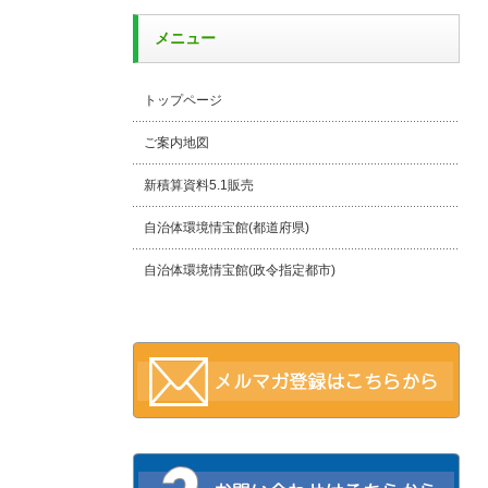
メニュー
トップページ
ご案内地図
新積算資料5.1販売
自治体環境情宝館(都道府県)
自治体環境情宝館(政令指定都市)