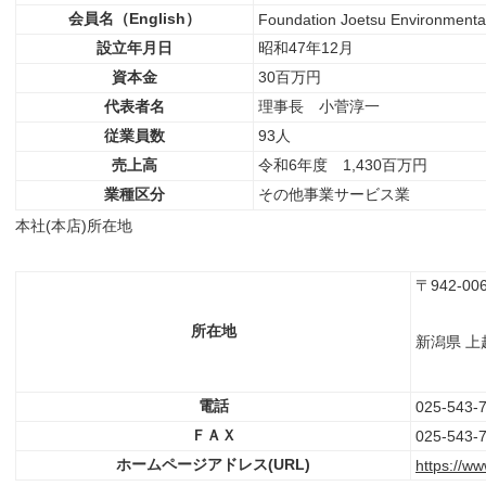
会員名（English）
Foundation Joetsu Environmenta
設立年月日
昭和47年12月
資本金
30百万円
代表者名
理事長 小菅淳一
従業員数
93人
売上高
令和6年度 1,430百万円
業種区分
その他事業サービス業
本社(本店)所在地
〒942-00
所在地
新潟県 上
電話
025-543-
ＦＡＸ
025-543-
ホームページアドレス(URL)
https://ww