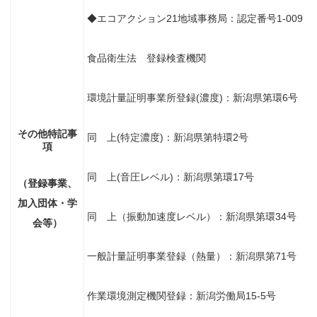
◆エコアクション21地域事務局：認定番号1-009
食品衛生法 登録検査機関
環境計量証明事業所登録(濃度)：新潟県第環6号
その他特記事
同 上(特定濃度)：新潟県第特環2号
項
同 上(音圧レベル)：新潟県第環17号
（登録事業、
加入団体・学
同 上（振動加速度レベル）：新潟県第環34号
会等）
一般計量証明事業登録（熱量）：新潟県第71号
作業環境測定機関登録：新潟労働局15-5号