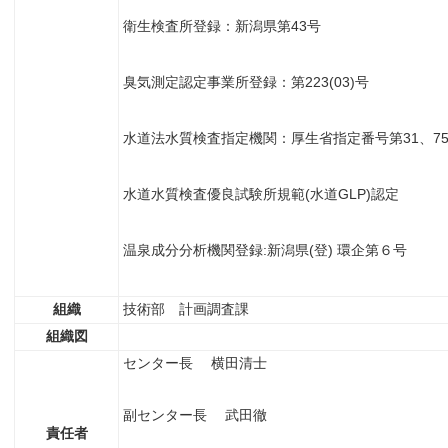
衛生検査所登録：新潟県第43号
臭気測定認定事業所登録：第223(03)号
水道法水質検査指定機関：厚生省指定番号第31、7
水道水質検査優良試験所規範(水道GLP)認定
温泉成分分析機関登録:新潟県(登) 環企第６号
組織
技術部 計画調査課
組織図
センター長 横田清士
副センター長 武田徹
責任者