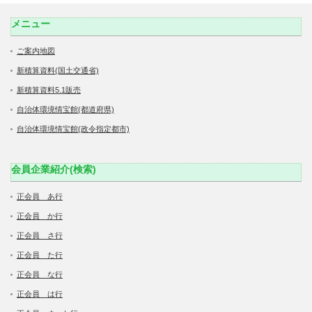
メニュー
ご案内地図
新積算資料(国土交通省)
新積算資料5.1販売
自治体環境情宝館(都道府県)
自治体環境情宝館(政令指定都市)
会員企業紹介(検索)
正会員 あ行
正会員 か行
正会員 さ行
正会員 た行
正会員 な行
正会員 は行