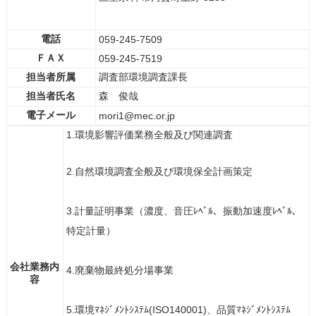
電話
059-245-7509
ＦＡＸ
059-245-7519
担当者所属
調査部環境調査課長
担当者氏名
森 俊哉
電子メール
mori1@mec.or.jp
1.環境影響評価業務全般及び関連調査
2.自然環境調査全般及び環境保全計画策定
3.計量証明事業（濃度、音圧ﾚﾍﾞﾙ、振動加速度ﾚﾍﾞﾙ、
特定計量）
会社業務内
4.廃棄物最終処分場事業
容
5.環境ﾏﾈｼﾞﾒﾝﾄｼｽﾃﾑ(ISO140001)、品質ﾏﾈｼﾞﾒﾝﾄｼｽﾃﾑ