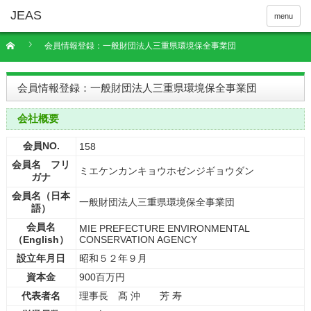
menu
会員情報登録：一般財団法人三重県環境保全事業団
会員情報登録：一般財団法人三重県環境保全事業団
会社概要
会員NO.
158
会員名 フリ
ミエケンカンキョウホゼンジギョウダン
ガナ
会員名（日本
一般財団法人三重県環境保全事業団
語）
会員名
MIE PREFECTURE ENVIRONMENTAL
（English）
CONSERVATION AGENCY
設立年月日
昭和５２年９月
資本金
900百万円
代表者名
理事長 髙 沖 芳 寿