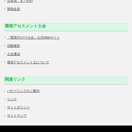
正会員 ま～わ行
賛助会員
環境アセスメント士会
『環境ｱｾｽﾒﾝﾄ士会』公式Webサイト
活動報告
士会通信
環境アセスメント士について
関連リンク
バナーリンクのご案内
リンク
サイトポリシー
サイトマップ