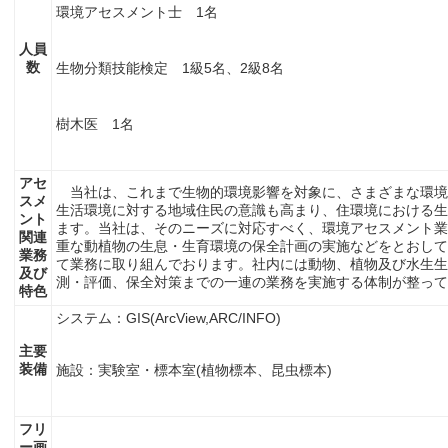
環境アセスメント士 1名
人員
数
生物分類技能検定 1級5名、2級8名
樹木医 1名
アセ
当社は、これまで生物的環境影響を対象に、さまざまな環境
スメ
生活環境に対する地域住民の意識も高まり、住環境における生
ント
ます。当社は、そのニーズに対応すべく、環境アセスメント業
関連
重な動植物の生息・生育環境の保全計画の実施などをとおして
業務
て業務に取り組んでおります。社内には動物、植物及び水生生
及び
測・評価、保全対策までの一連の業務を実施する体制が整って
特色
システム：GIS(ArcView,ARC/INFO)
主要
装備
施設：実験室・標本室(植物標本、昆虫標本)
フリ
ー画