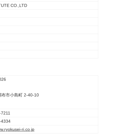
UTE CO.,LTD
026
布市小島町 2-40-10
-7211
-4334
w.ryokusei-ri.co.jp