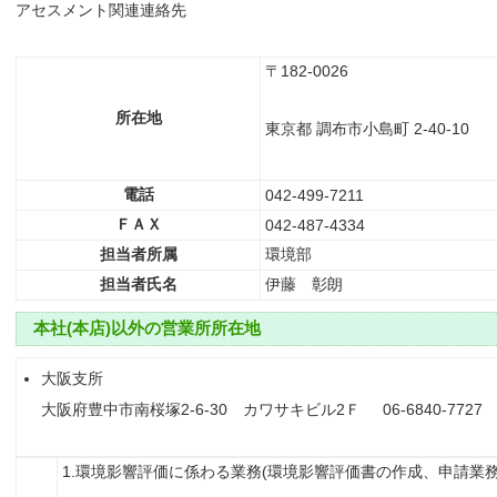
アセスメント関連連絡先
〒182-0026
所在地
東京都 調布市小島町 2-40-10
電話
042-499-7211
ＦＡＸ
042-487-4334
担当者所属
環境部
担当者氏名
伊藤 彰朗
本社(本店)以外の営業所所在地
大阪支所
大阪府豊中市南桜塚2-6-30 カワサキビル2Ｆ 06-6840-7727
1.環境影響評価に係わる業務(環境影響評価書の作成、申請業務