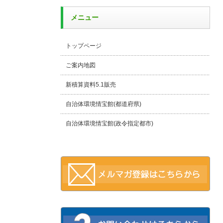
メニュー
トップページ
ご案内地図
新積算資料5.1販売
自治体環境情宝館(都道府県)
自治体環境情宝館(政令指定都市)