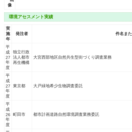
像
環境アセスメント実績
実
施
発注者
件名また
年
平
独立行政
成
法人都市
大宮西部地区自然共生型街づくり調査業務
27
年
再生機構
度
平
成
東京都
大戸緑地希少生物調査委託
27
年
度
平
成
町田市
都市計画道路自然環境調査業務委託
26
年
度