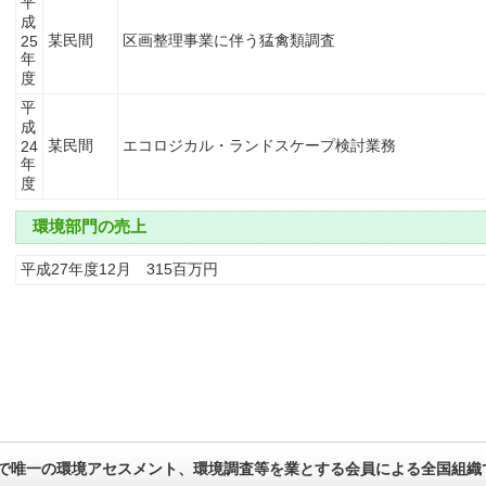
平
成
某民間
区画整理事業に伴う猛禽類調査
25
年
度
平
成
某民間
エコロジカル・ランドスケープ検討業務
24
年
度
環境部門の売上
平成27年度12月 315百万円
で唯一の環境アセスメント、環境調査等を業とする会員による全国組織