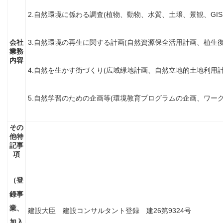
2.自然環境に係わる調査(植物、動物、水質、土壌、景観、GI
会社
3.自然環境の再生に関する計画(自然資源保全活用計画、植生
業務
内容
4.自然を生かす街づくり(広域緑地計画、自然立地的土地利用
5.自然学習のための企画等(環境教育プログラムの企画、ワー
その
他特
記事
項
（登
録事
業、
建設大臣 建設コンサルタント登録 建26第9324号
加入