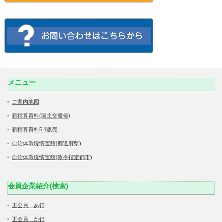
メニュー
ご案内地図
新積算資料(国土交通省)
新積算資料5.1販売
自治体環境情宝館(都道府県)
自治体環境情宝館(政令指定都市)
会員企業紹介(検索)
正会員 あ行
正会員 か行