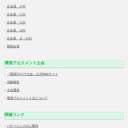
正会員 さ行
正会員 た行
正会員 な行
正会員 は行
正会員 ま～わ行
賛助会員
環境アセスメント士会
『環境ｱｾｽﾒﾝﾄ士会』公式Webサイト
活動報告
士会通信
環境アセスメント士について
関連リンク
バナーリンクのご案内