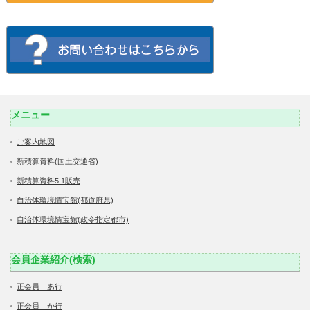
メニュー
ご案内地図
新積算資料(国土交通省)
新積算資料5.1販売
自治体環境情宝館(都道府県)
自治体環境情宝館(政令指定都市)
会員企業紹介(検索)
正会員 あ行
正会員 か行