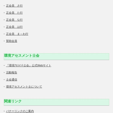
正会員 さ行
正会員 た行
正会員 な行
正会員 は行
正会員 ま～わ行
賛助会員
環境アセスメント士会
『環境ｱｾｽﾒﾝﾄ士会』公式Webサイト
活動報告
士会通信
環境アセスメント士について
関連リンク
バナーリンクのご案内