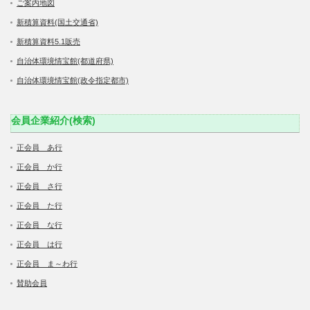
ご案内地図
新積算資料(国土交通省)
新積算資料5.1販売
自治体環境情宝館(都道府県)
自治体環境情宝館(政令指定都市)
会員企業紹介(検索)
正会員 あ行
正会員 か行
正会員 さ行
正会員 た行
正会員 な行
正会員 は行
正会員 ま～わ行
賛助会員