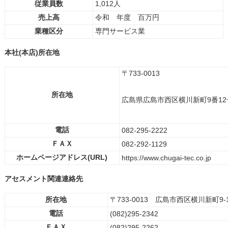
従業員数
1,012人
売上高
令和 年度 百万円
業種区分
専門サービス業
本社(本店)所在地
〒733-0013
所在地
広島県広島市西区横川新町9番12
電話
082-295-2222
ＦＡＸ
082-292-1129
ホームページアドレス(URL)
https://www.chugai-tec.co.jp
アセスメント関連連絡先
所在地
〒733-0013 広島市西区横川新町9-
電話
(082)295-2342
ＦＡＸ
(082)295-2262