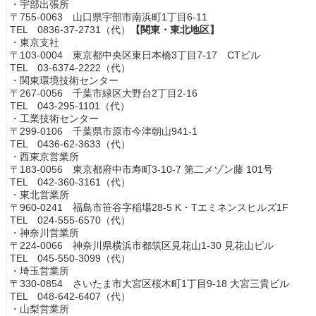
・宇部出張所
〒755-0063 山口県宇部市南浜町1丁目6-11
TEL 0836-37-2731（代）
【関東・東北地区】
・東京支社
〒103-0004 東京都中央区東日本橋3丁目7-17 CTビル
TEL 03-6374-2222（代）
・関東環境技術センター
〒267-0056 千葉市緑区大野台2丁目2-16
TEL 043-295-1101（代）
・工業技術センター
〒299-0106 千葉県市原市今津朝山941-1
TEL 0436-62-3633（代）
・西東京営業所
〒183-0056 東京都府中市寿町3-10-7 第二メゾン藤 101号
TEL 042-360-3161（代）
・東北営業所
〒960-0241 福島市笹谷字稲場28-5 K・Tエミネンスヒルズ1F
TEL 024-555-6570（代）
・神奈川営業所
〒224-0066 神奈川県横浜市都筑区見花山1-30 見花山ビル
TEL 045-550-3099（代）
・埼玉営業所
〒330-0854 さいたま市大宮区桜木町1丁目9-18 大宮三貴ビル
TEL 048-642-6407（代）
・山梨営業所