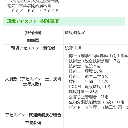
・土壌汚染対策法指定調査機関
・電気工事業者開始届出書
・ＩＳＯ／ＩＥＣ １７０２５
環境アセスメント関連事項
担当部署
環境調査室
組織図
環境アセスメント責任者
浅野 良典
・博士（理学/工学/農学/生物生産学
・技術士（総合技術監理） 7名
・技術士 建設 9名
・技術士 環境 18名
・技術士 衛生工学 3名
人員数（アセスメント士、技術
・技術士 生物工学 1名
士等人数）
・RCCM 建設環境 11名
・環境計量士 83名
・公害防止管理者 161名
・生物分類技能検定（1級） 11名
・ビオトープ管理士（施工/計画） 
アセスメント関連業務及び特色
主要装備