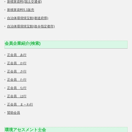
新積算資料(国土交通省)
新積算資料5.1販売
自治体環境情宝館(都道府県)
自治体環境情宝館(政令指定都市)
会員企業紹介(検索)
正会員 あ行
正会員 か行
正会員 さ行
正会員 た行
正会員 な行
正会員 は行
正会員 ま～わ行
賛助会員
環境アセスメント士会