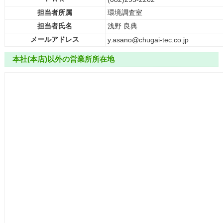
担当者所属
環境調査室
担当者氏名
浅野 良典
メールアドレス
y.asano@chugai-tec.co.jp
本社(本店)以外の営業所所在地