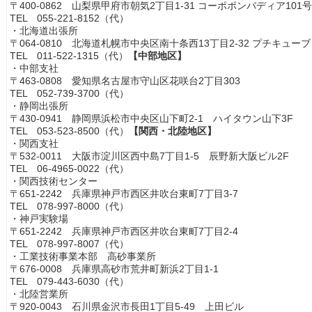
〒400-0862 山梨県甲府市朝気2丁目1-31 コーポボンバディア101号
TEL 055-221-8152（代）
・北海道出張所
〒064-0810 北海道札幌市中央区南十条西13丁目2-32 プチキューブ 
TEL 011-522-1315（代）
【中部地区】
・中部支社
〒463-0808 愛知県名古屋市守山区花咲台2丁目303
TEL 052-739-3700（代）
・静岡出張所
〒430-0941 静岡県浜松市中央区山下町2-1 ハイタウン山下3F
TEL 053-523-8500（代）
【関西・北陸地区】
・関西支社
〒532-0011 大阪市淀川区西中島7丁目1-5 辰野新大阪ビル2F
TEL 06-4965-0022（代）
・関西技術センター
〒651-2242 兵庫県神戸市西区井吹台東町7丁目3-7
TEL 078-997-8000（代）
・神戸実験場
〒651-2242 兵庫県神戸市西区井吹台東町7丁目2-4
TEL 078-997-8007（代）
・工業技術事業本部 高砂事業所
〒676-0008 兵庫県高砂市荒井町新浜2丁目1-1
TEL 079-443-6030（代）
・北陸営業所
〒920-0043 石川県金沢市長田1丁目5-49 上田ビル