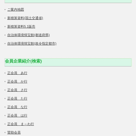
ご案内地図
新積算資料(国土交通省)
新積算資料5.1販売
自治体環境情宝館(都道府県)
自治体環境情宝館(政令指定都市)
会員企業紹介(検索)
正会員 あ行
正会員 か行
正会員 さ行
正会員 た行
正会員 な行
正会員 は行
正会員 ま～わ行
賛助会員