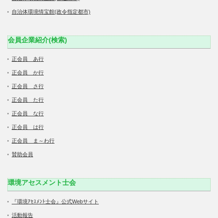
自治体環境情宝館(政令指定都市)
会員企業紹介(検索)
正会員 あ行
正会員 か行
正会員 さ行
正会員 た行
正会員 な行
正会員 は行
正会員 ま～わ行
賛助会員
環境アセスメント士会
『環境ｱｾｽﾒﾝﾄ士会』公式Webサイト
活動報告