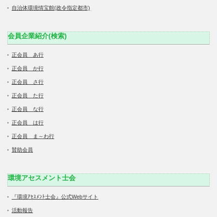
自治体環境情宝館(政令指定都市)
会員企業紹介(検索)
正会員 あ行
正会員 か行
正会員 さ行
正会員 た行
正会員 な行
正会員 は行
正会員 ま～わ行
賛助会員
環境アセスメント士会
『環境ｱｾｽﾒﾝﾄ士会』公式Webサイト
活動報告