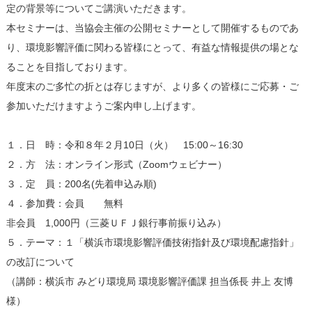
定の背景等についてご講演いただきます。
本セミナーは、当協会主催の公開セミナーとして開催するものであ
り、環境影響評価に関わる皆様にとって、有益な情報提供の場とな
ることを目指しております。
年度末のご多忙の折とは存じますが、より多くの皆様にご応募・ご
参加いただけますようご案内申し上げます。
１．日 時：令和８年２月10日（火） 15:00～16:30
２．方 法：オンライン形式（Zoomウェビナー）
３．定 員：200名(先着申込み順)
４．参加費：会員 無料
非会員 1,000円（三菱ＵＦＪ銀行事前振り込み）
５．テーマ：１「横浜市環境影響評価技術指針及び環境配慮指針」
の改訂について
（講師：横浜市 みどり環境局 環境影響評価課 担当係長 井上 友博
様）