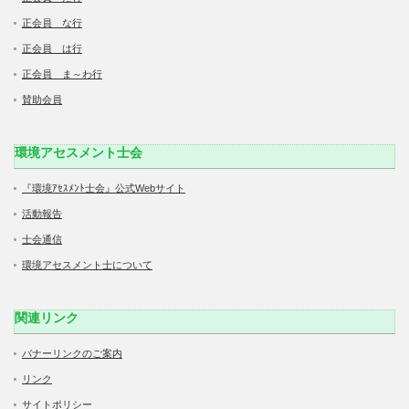
正会員 な行
正会員 は行
正会員 ま～わ行
賛助会員
環境アセスメント士会
『環境ｱｾｽﾒﾝﾄ士会』公式Webサイト
活動報告
士会通信
環境アセスメント士について
関連リンク
バナーリンクのご案内
リンク
サイトポリシー