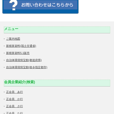
メニュー
ご案内地図
新積算資料(国土交通省)
新積算資料5.1販売
自治体環境情宝館(都道府県)
自治体環境情宝館(政令指定都市)
会員企業紹介(検索)
正会員 あ行
正会員 か行
正会員 さ行
正会員 た行