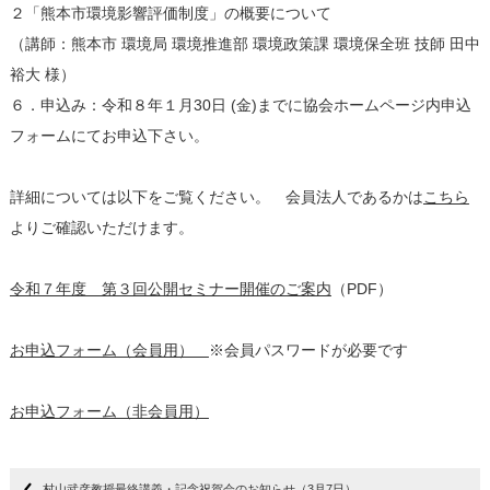
２「熊本市環境影響評価制度」の概要について
（講師：熊本市 環境局 環境推進部 環境政策課 環境保全班 技師 田中
裕大 様）
６．申込み：令和８年１月30日 (金)までに協会ホームページ内申込
フォームにてお申込下さい。
詳細については以下をご覧ください。 会員法人であるかは
こちら
よりご確認いただけます。
令和７年度 第３回公開セミナー開催のご案内
（PDF）
お申込フォーム（会員用）
※会員パスワードが必要です
お申込フォーム（非会員用）
村山武彦教授最終講義・記念祝賀会のお知らせ（3月7日）