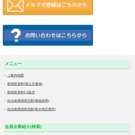
メニュー
ご案内地図
新積算資料(国土交通省)
新積算資料5.1販売
自治体環境情宝館(都道府県)
自治体環境情宝館(政令指定都市)
会員企業紹介(検索)