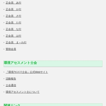
正会員 あ行
正会員 か行
正会員 さ行
正会員 た行
正会員 な行
正会員 は行
正会員 ま～わ行
賛助会員
環境アセスメント士会
『環境ｱｾｽﾒﾝﾄ士会』公式Webサイト
活動報告
士会通信
環境アセスメント士について
関連リンク