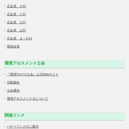
正会員 さ行
正会員 た行
正会員 な行
正会員 は行
正会員 ま～わ行
賛助会員
環境アセスメント士会
『環境ｱｾｽﾒﾝﾄ士会』公式Webサイト
活動報告
士会通信
環境アセスメント士について
関連リンク
バナーリンクのご案内