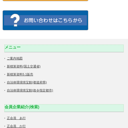
メニュー
ご案内地図
新積算資料(国土交通省)
新積算資料5.1販売
自治体環境情宝館(都道府県)
自治体環境情宝館(政令指定都市)
会員企業紹介(検索)
正会員 あ行
正会員 か行