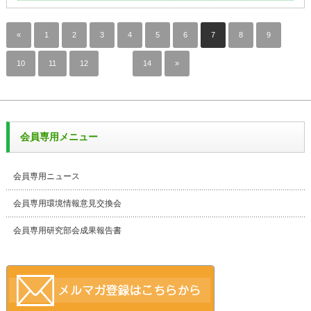
«
1
2
3
4
5
6
7
8
9
10
11
12
…
14
»
会員専用メニュー
会員専用ニュース
会員専用環境情報意見交換会
会員専用研究部会成果報告書