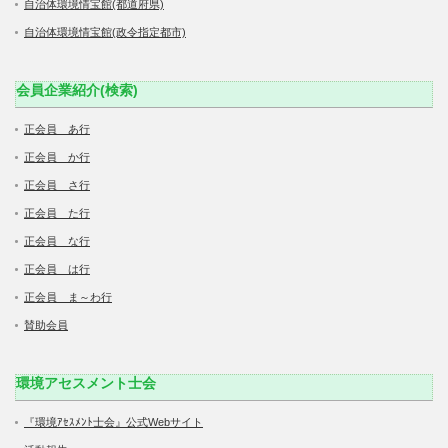
自治体環境情宝館(都道府県)
自治体環境情宝館(政令指定都市)
会員企業紹介(検索)
正会員 あ行
正会員 か行
正会員 さ行
正会員 た行
正会員 な行
正会員 は行
正会員 ま～わ行
賛助会員
環境アセスメント士会
『環境ｱｾｽﾒﾝﾄ士会』公式Webサイト