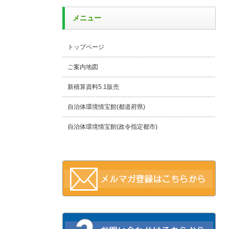
メニュー
トップページ
ご案内地図
新積算資料5.1販売
自治体環境情宝館(都道府県)
自治体環境情宝館(政令指定都市)