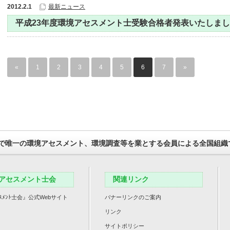
2012.2.1
最新ニュース
平成23年度環境アセスメント士受験合格者発表いたしま
«
1
2
3
4
5
6
7
»
で唯一の環境アセスメント、環境調査等を業とする会員による全国組織
アセスメント士会
関連リンク
ｽﾒﾝﾄ士会』公式Webサイト
バナーリンクのご案内
リンク
サイトポリシー