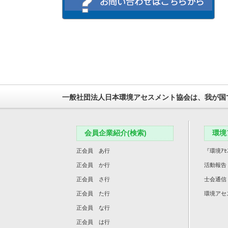
一般社団法人日本環境アセスメント協会は、我が国
会員企業紹介(検索)
環境
正会員 あ行
『環境ｱｾ
正会員 か行
活動報告
正会員 さ行
士会通信
正会員 た行
環境アセ
正会員 な行
正会員 は行