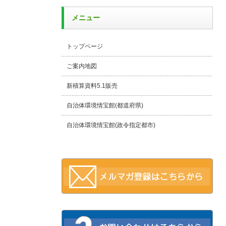
メニュー
トップページ
ご案内地図
新積算資料5.1販売
自治体環境情宝館(都道府県)
自治体環境情宝館(政令指定都市)